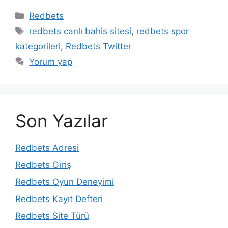
Kategoriler
Redbets
Etiketler
redbets canlı bahis sitesi
,
redbets spor
kategorileri
,
Redbets Twitter
Yorum yap
Son Yazılar
Redbets Adresi
Redbets Giriş
Redbets Oyun Deneyimi
Redbets Kayıt Defteri
Redbets Site Türü