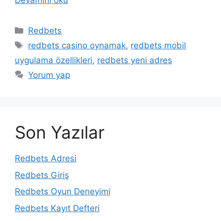
Devamını oku
Kategoriler
Redbets
Etiketler
redbets casino oynamak
,
redbets mobil
uygulama özellikleri
,
redbets yeni adres
Yorum yap
Son Yazılar
Redbets Adresi
Redbets Giriş
Redbets Oyun Deneyimi
Redbets Kayıt Defteri