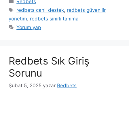
Kategoriler
Redbets
Etiketler
redbets canli destek
,
redbets güvenilir
yönetim
,
redbets sınırlı tanıma
Yorum yap
Redbets Sık Giriş
Sorunu
Şubat 5, 2025
yazar
Redbets