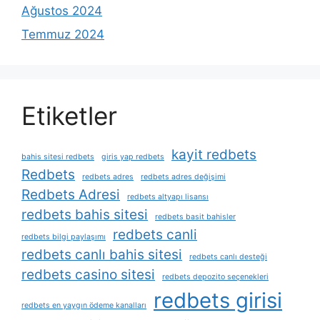
Ağustos 2024
Temmuz 2024
Etiketler
kayit redbets
bahis sitesi redbets
giris yap redbets
Redbets
redbets adres
redbets adres değişimi
Redbets Adresi
redbets altyapı lisansı
redbets bahis sitesi
redbets basit bahisler
redbets canli
redbets bilgi paylaşımı
redbets canlı bahis sitesi
redbets canlı desteği
redbets casino sitesi
redbets depozito seçenekleri
redbets girisi
redbets en yaygın ödeme kanalları