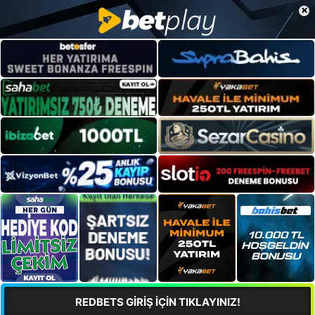
×
REDBETS GİRİŞ İÇİN TIKLAYINIZ!