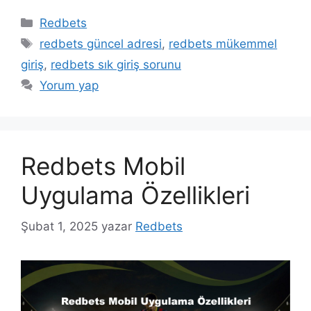
Kategoriler
Redbets
Etiketler
redbets güncel adresi
,
redbets mükemmel
giriş
,
redbets sık giriş sorunu
Yorum yap
Redbets Mobil
Uygulama Özellikleri
Şubat 1, 2025
yazar
Redbets