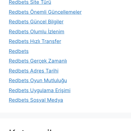
Redbets Site Türü
Redbets Önemli Güncellemeler
Redbets Güncel Bilgiler
Redbets Olumlu İzlenim
Redbets Hızlı Transfer
Redbets
Redbets Gerçek Zamanlı
Redbets Adres Tarihi
Redbets Oyun Mutluluğu
Redbets Uygulama Erişimi
Redbets Sosyal Medya