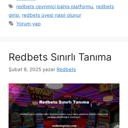
Etiketler
redbets çevrimiçi bahis platformu
,
redbets
girisi
,
redbets üyesi nasıl olunur
Yorum yap
Redbets Sınırlı Tanıma
Şubat 8, 2025
yazar
Redbets