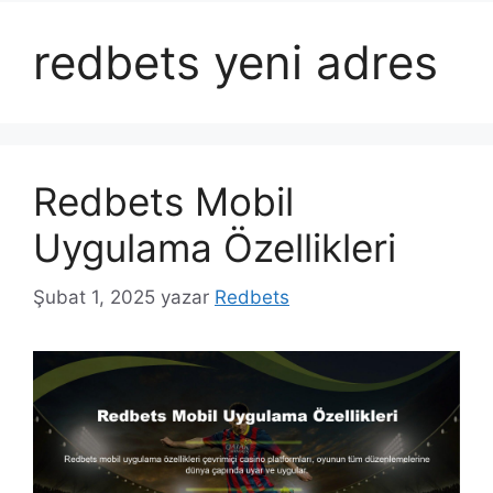
redbets yeni adres
Redbets Mobil
Uygulama Özellikleri
Şubat 1, 2025
yazar
Redbets