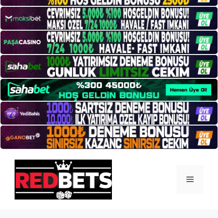
İçeriğe
atla
Menü