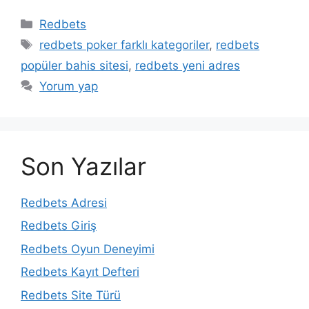
Kategoriler
Redbets
Etiketler
redbets poker farklı kategoriler
,
redbets
popüler bahis sitesi
,
redbets yeni adres
Yorum yap
Son Yazılar
Redbets Adresi
Redbets Giriş
Redbets Oyun Deneyimi
Redbets Kayıt Defteri
Redbets Site Türü