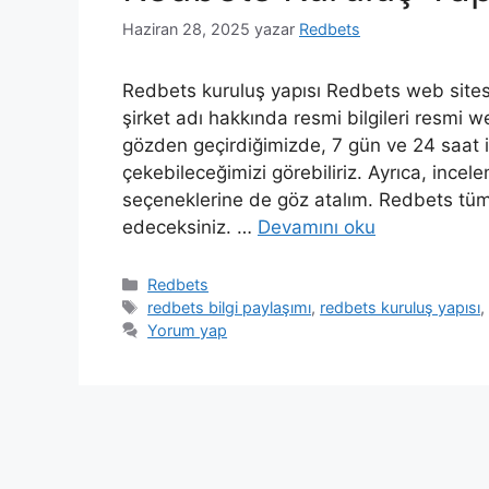
Haziran 28, 2025
yazar
Redbets
Redbets kuruluş yapısı Redbets web sitesi
şirket adı hakkında resmi bilgileri resmi 
gözden geçirdiğimizde, 7 gün ve 24 saat
çekebileceğimizi görebiliriz. Ayrıca, incel
seçeneklerine de göz atalım. Redbets tüm 
edeceksiniz. …
Devamını oku
Kategoriler
Redbets
Etiketler
redbets bilgi paylaşımı
,
redbets kuruluş yapısı
Yorum yap