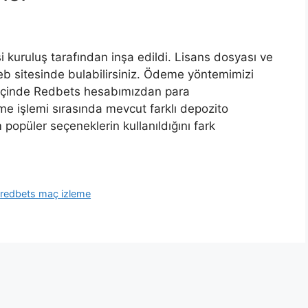
 kuruluş tarafından inşa edildi. Lisans dosyası ve
web sitesinde bulabilirsiniz. Ödeme yöntemimizi
 içinde Redbets hesabımızdan para
eme işlemi sırasında mevcut farklı depozito
popüler seçeneklerin kullanıldığını fark
,
redbets maç izleme