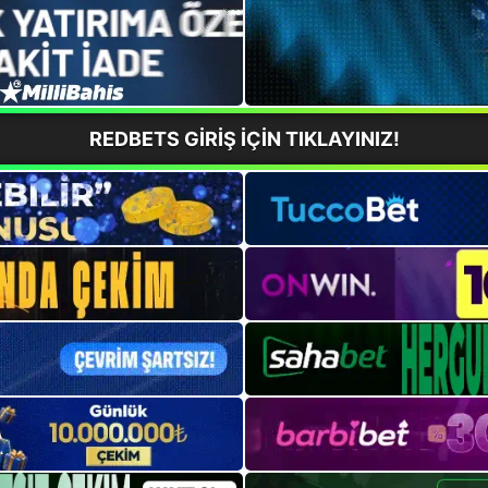
REDBETS GİRİŞ İÇİN TIKLAYINIZ!