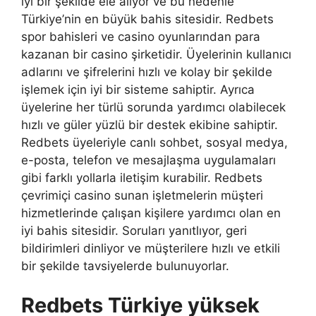
iyi bir şekilde ele alıyor ve bu nedenle
Türkiye’nin en büyük bahis sitesidir. Redbets
spor bahisleri ve casino oyunlarından para
kazanan bir casino şirketidir. Üyelerinin kullanıcı
adlarını ve şifrelerini hızlı ve kolay bir şekilde
işlemek için iyi bir sisteme sahiptir. Ayrıca
üyelerine her türlü sorunda yardımcı olabilecek
hızlı ve güler yüzlü bir destek ekibine sahiptir.
Redbets üyeleriyle canlı sohbet, sosyal medya,
e-posta, telefon ve mesajlaşma uygulamaları
gibi farklı yollarla iletişim kurabilir. Redbets
çevrimiçi casino sunan işletmelerin müşteri
hizmetlerinde çalışan kişilere yardımcı olan en
iyi bahis sitesidir. Soruları yanıtlıyor, geri
bildirimleri dinliyor ve müşterilere hızlı ve etkili
bir şekilde tavsiyelerde bulunuyorlar.
Redbets Türkiye yüksek