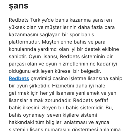
şans
Redbets Türkiye’de bahis kazanma şansı en
yüksek olan ve müşterilerinin daha fazla para
kazanmasını sağlayan bir spor bahis
platformudur. Müşterilerine bahis ve para
konularında yardımcı olan iyi bir destek ekibine
sahiptir. Oyun lisansı, Redbets sisteminin bir
parçası olan ve oyun hizmetlerinin ne kadar iyi
olduğunu etkileyen küresel bir belgedir.
Redbets
çevrimiçi casino işletme lisansına sahip
bir oyun şirketidir. Hizmetini daha iyi hale
getirmek için her yıl lisansını yenilemek ve yeni
lisanslar almak zorundadır. Redbets şeffaf
bahis ilkesini izleyen bir bahis sistemidir. Bu,
bahis oynamayı seven kişilere sistemi
hakkındaki tüm bilgileri anlatması ve ayrıca
sistemin lisans numarasını göstermesi anlamına