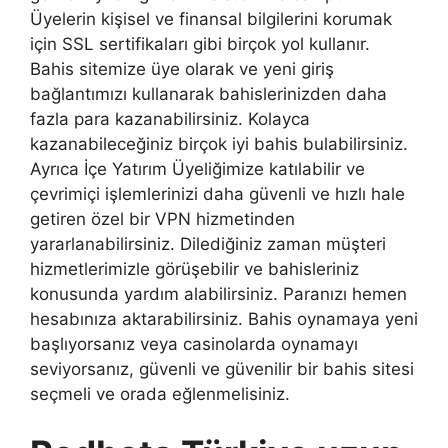
Üyelerin kişisel ve finansal bilgilerini korumak
için SSL sertifikaları gibi birçok yol kullanır.
Bahis sitemize üye olarak ve yeni giriş
bağlantımızı kullanarak bahislerinizden daha
fazla para kazanabilirsiniz. Kolayca
kazanabileceğiniz birçok iyi bahis bulabilirsiniz.
Ayrıca İçe Yatırım Üyeliğimize katılabilir ve
çevrimiçi işlemlerinizi daha güvenli ve hızlı hale
getiren özel bir VPN hizmetinden
yararlanabilirsiniz. Dilediğiniz zaman müşteri
hizmetlerimizle görüşebilir ve bahisleriniz
konusunda yardım alabilirsiniz. Paranızı hemen
hesabınıza aktarabilirsiniz. Bahis oynamaya yeni
başlıyorsanız veya casinolarda oynamayı
seviyorsanız, güvenli ve güvenilir bir bahis sitesi
seçmeli ve orada eğlenmelisiniz.