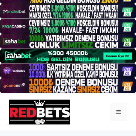
İçeriğe
atla
Menü