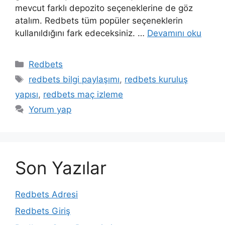
mevcut farklı depozito seçeneklerine de göz
atalım. Redbets tüm popüler seçeneklerin
kullanıldığını fark edeceksiniz. …
Devamını oku
Kategoriler
Redbets
Etiketler
redbets bilgi paylaşımı
,
redbets kuruluş
yapısı
,
redbets maç izleme
Yorum yap
Son Yazılar
Redbets Adresi
Redbets Giriş