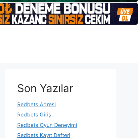
Son Yazılar
Redbets Adresi
Redbets Giriş
Redbets Oyun Deneyimi
Redbets Kayıt Defteri