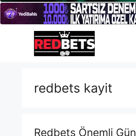
İçeriğe
atla
redbets kayit
Redbets Önemli Gün