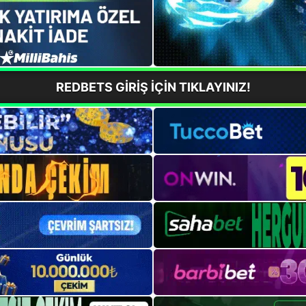
REDBETS GİRİŞ İÇİN TIKLAYINIZ!