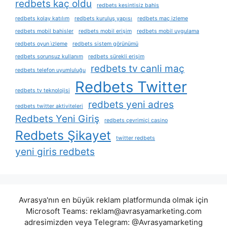
redbets kaç oldu
redbets kesintisiz bahis
redbets kolay katılım
redbets kuruluş yapısı
redbets maç izleme
redbets mobil bahisler
redbets mobil erişim
redbets mobil uygulama
redbets oyun i̇zleme
redbets sistem görünümü
redbets sorunsuz kullanım
redbets sürekli erişim
redbets tv canli maç
redbets telefon uyumluluğu
Redbets Twitter
redbets tv teknolojisi
redbets yeni adres
redbets twitter aktiviteleri
Redbets Yeni Giriş
redbets çevrimiçi casino
Redbets Şikayet
twitter redbets
yeni giris redbets
Avrasya'nın en büyük reklam platformunda olmak için
Microsoft Teams:
reklam@avrasyamarketing.com
adresimizden veya Telegram: @Avrasyamarketing