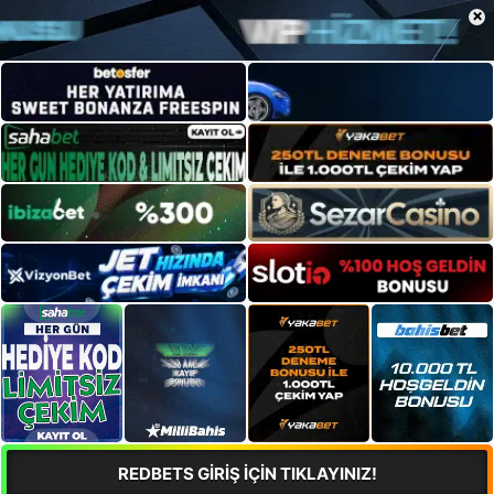
×
REDBETS GİRİŞ İÇİN TIKLAYINIZ!