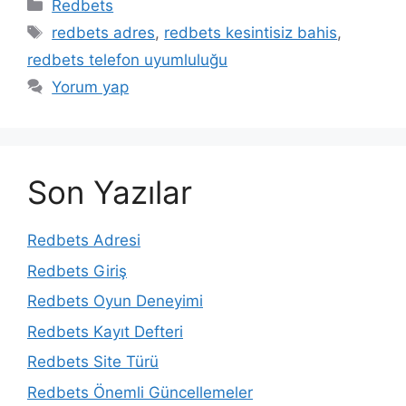
Kategoriler
Redbets
Etiketler
redbets adres
,
redbets kesintisiz bahis
,
redbets telefon uyumluluğu
Yorum yap
Son Yazılar
Redbets Adresi
Redbets Giriş
Redbets Oyun Deneyimi
Redbets Kayıt Defteri
Redbets Site Türü
Redbets Önemli Güncellemeler