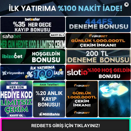
×
REDBETS GİRİŞ İÇİN TIKLAYINIZ!