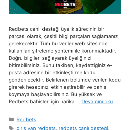
Redbets canlı desteği üyelik sürecinin bir
parçası olarak, çeşitli bilgi parçaları sağlamanız
gerekecektir. Tüm bu veriler web sitesinde
kullanılan şifreleme yöntemi ile korunmaktadır.
Doğru bilgileri sağlayarak üyeliğinizi
bitirebilirsiniz. Bunu takiben, kaydettiğiniz e-
posta adresine bir etkinleştirme kodu
gönderilecektir. Belirlenen bölümde verilen kodu
girerek hesabınızı etkinleştirebilir ve bahis
koymaya başlayabilirsiniz. Bu yüksek ve
Redbets bahisleri için harika …
Devamını oku
Kategoriler
Redbets
Etiketler
giris yap redbets
,
redbets canlı desteği
,