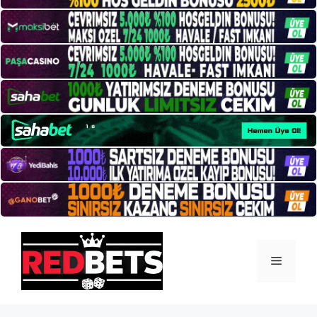
İçeriğe
atla
Menü