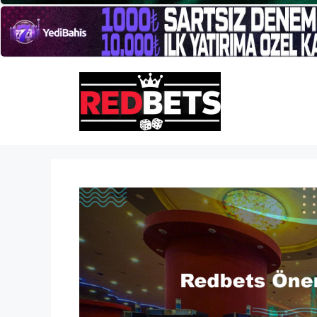
İçeriğe
atla