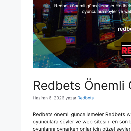
Redbets Önemli 
Haziran 6, 2026
yazar
Redbets
Redbets önemli güncellemeler Redbets web
oyunculara söyler ve web sitesini en son bi
oyunlarını oynarken onlar için güzel şeyle