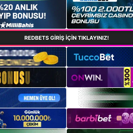
REDBETS GİRİŞ İÇİN TIKLAYINIZ!