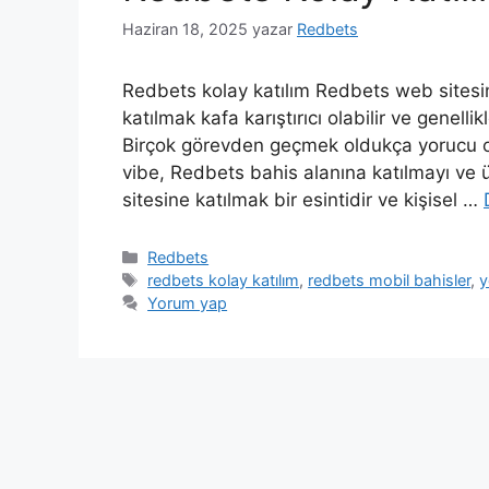
Haziran 18, 2025
yazar
Redbets
Redbets kolay katılım Redbets web sitesine
katılmak kafa karıştırıcı olabilir ve genellik
Birçok görevden geçmek oldukça yorucu ol
vibe, Redbets bahis alanına katılmayı ve ü
sitesine katılmak bir esintidir ve kişisel …
Kategoriler
Redbets
Etiketler
redbets kolay katılım
,
redbets mobil bahisler
,
y
Yorum yap