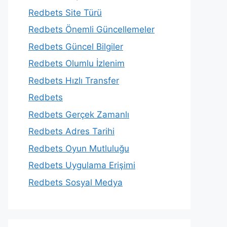
Redbets Site Türü
Redbets Önemli Güncellemeler
Redbets Güncel Bilgiler
Redbets Olumlu İzlenim
Redbets Hızlı Transfer
Redbets
Redbets Gerçek Zamanlı
Redbets Adres Tarihi
Redbets Oyun Mutluluğu
Redbets Uygulama Erişimi
Redbets Sosyal Medya