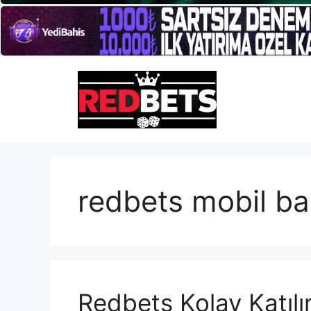
İçeriğe
atla
redbets mobil ba
Redbets Kolay Katıl