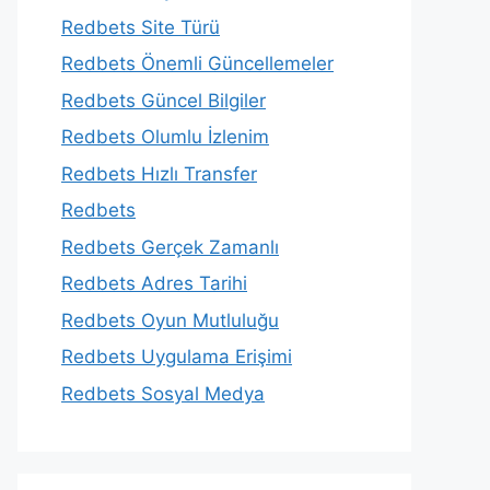
Redbets Site Türü
Redbets Önemli Güncellemeler
Redbets Güncel Bilgiler
Redbets Olumlu İzlenim
Redbets Hızlı Transfer
Redbets
Redbets Gerçek Zamanlı
Redbets Adres Tarihi
Redbets Oyun Mutluluğu
Redbets Uygulama Erişimi
Redbets Sosyal Medya