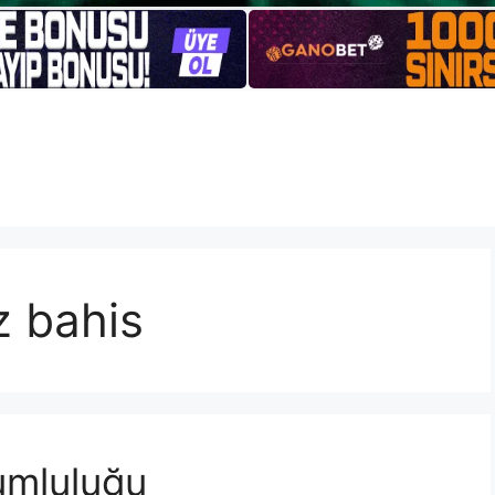
z bahis
umluluğu