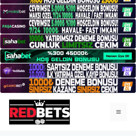
İçeriğe
atla
Menü