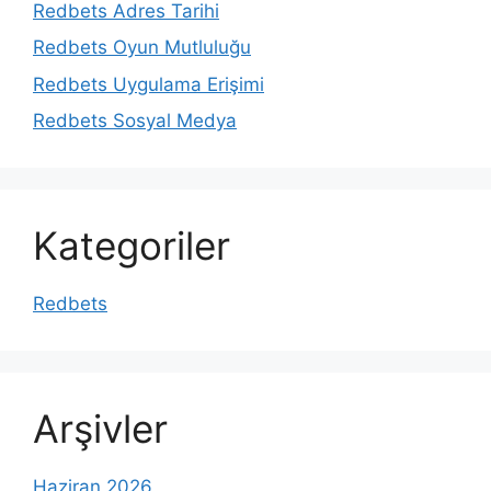
Redbets Adres Tarihi
Redbets Oyun Mutluluğu
Redbets Uygulama Erişimi
Redbets Sosyal Medya
Kategoriler
Redbets
Arşivler
Haziran 2026