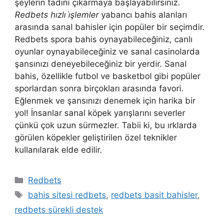
şeylerin tadını çıkarmaya başlayabilirsiniz.
Redbets hızlı i̇şlemler
yabancı bahis alanları
arasında sanal bahisler için popüler bir seçimdir.
Redbets spora bahis oynayabileceğiniz, canlı
oyunlar oynayabileceğiniz ve sanal casinolarda
şansınızı deneyebileceğiniz bir yerdir. Sanal
bahis, özellikle futbol ve basketbol gibi popüler
sporlardan sonra birçokları arasında favori.
Eğlenmek ve şansınızı denemek için harika bir
yol! İnsanlar sanal köpek yarışlarını severler
çünkü çok uzun sürmezler. Tabii ki, bu ırklarda
görülen köpekler geliştirilen özel teknikler
kullanılarak elde edilir.
Kategoriler
Redbets
Etiketler
bahis sitesi redbets
,
redbets basit bahisler
,
redbets sürekli destek