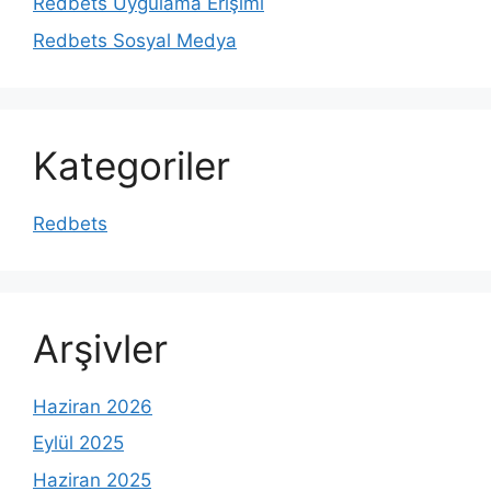
Redbets Uygulama Erişimi
Redbets Sosyal Medya
Kategoriler
Redbets
Arşivler
Haziran 2026
Eylül 2025
Haziran 2025