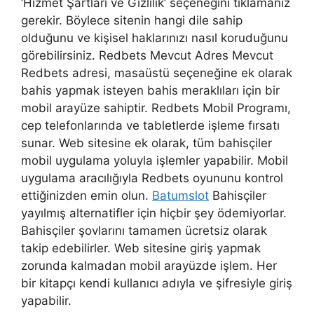
‘Hizmet Şartları ve Gizlilik’ seçeneğini tıklamanız
gerekir. Böylece sitenin hangi dile sahip
olduğunu ve kişisel haklarınızı nasıl koruduğunu
görebilirsiniz. Redbets Mevcut Adres Mevcut
Redbets adresi, masaüstü seçeneğine ek olarak
bahis yapmak isteyen bahis meraklıları için bir
mobil arayüze sahiptir. Redbets Mobil Programı,
cep telefonlarında ve tabletlerde işleme fırsatı
sunar. Web sitesine ek olarak, tüm bahisçiler
mobil uygulama yoluyla işlemler yapabilir. Mobil
uygulama aracılığıyla Redbets oyununu kontrol
ettiğinizden emin olun.
Batumslot
Bahisçiler
yayılmış alternatifler için hiçbir şey ödemiyorlar.
Bahisçiler şovlarını tamamen ücretsiz olarak
takip edebilirler. Web sitesine giriş yapmak
zorunda kalmadan mobil arayüzde işlem. Her
bir kitapçı kendi kullanıcı adıyla ve şifresiyle giriş
yapabilir.