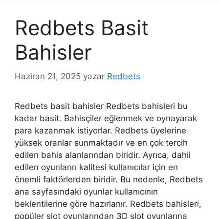
Redbets Basit
Bahisler
Haziran 21, 2025
yazar
Redbets
Redbets basit bahisler Redbets bahisleri bu
kadar basit. Bahisçiler eğlenmek ve oynayarak
para kazanmak istiyorlar. Redbets üyelerine
yüksek oranlar sunmaktadır ve en çok tercih
edilen bahis alanlarından biridir. Ayrıca, dahil
edilen oyunların kalitesi kullanıcılar için en
önemli faktörlerden biridir. Bu nedenle, Redbets
ana sayfasındaki oyunlar kullanıcının
beklentilerine göre hazırlanır. Redbets bahisleri,
popüler slot oyunlarından 3D slot oyunlarına