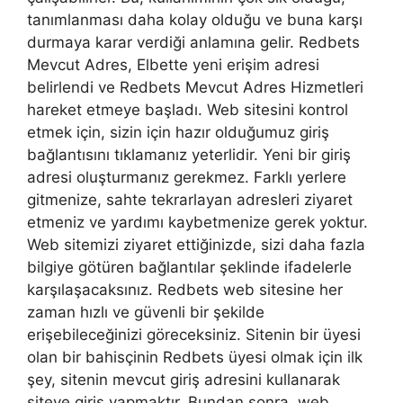
tanımlanması daha kolay olduğu ve buna karşı
durmaya karar verdiği anlamına gelir. Redbets
Mevcut Adres, Elbette yeni erişim adresi
belirlendi ve Redbets Mevcut Adres Hizmetleri
hareket etmeye başladı. Web sitesini kontrol
etmek için, sizin için hazır olduğumuz giriş
bağlantısını tıklamanız yeterlidir. Yeni bir giriş
adresi oluşturmanız gerekmez. Farklı yerlere
gitmenize, sahte tekrarlayan adresleri ziyaret
etmeniz ve yardımı kaybetmenize gerek yoktur.
Web sitemizi ziyaret ettiğinizde, sizi daha fazla
bilgiye götüren bağlantılar şeklinde ifadelerle
karşılaşacaksınız. Redbets web sitesine her
zaman hızlı ve güvenli bir şekilde
erişebileceğinizi göreceksiniz. Sitenin bir üyesi
olan bir bahisçinin Redbets üyesi olmak için ilk
şey, sitenin mevcut giriş adresini kullanarak
siteye giriş yapmaktır. Bundan sonra, web