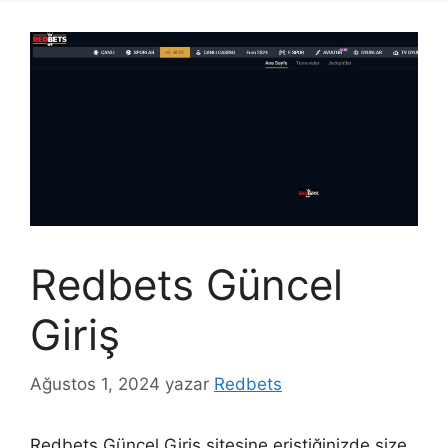
Redbets Güncel
Giriş
Ağustos 1, 2024
yazar
Redbets
Redbets Güncel Giriş sitesine eriştiğinizde size