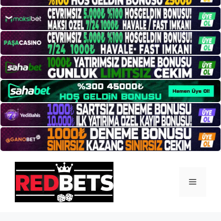
İçeriğe
atla
Menü