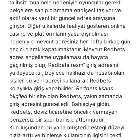
talihsiz muamele nedeniyle oyuncular gerekli
belgelere sahip olamama endişesi taşıyor ve
aktif olarak yeni bir güncel adres arayışına
giriyor. Diğer ülkelerde faaliyet gösteren online
casino ve platformların yasa dışı olması
nedeniyle mevcut adresiniz her hafta birkaç gün
geçici olarak kapatılmaktadır. Mevcut Redbets
adres engelleme uygulaması da hayata
geçirilmiş olup, Redbets resmî giriş adresini
yükleyecektir, böylece halihazırda hesabı olan
kişiler bu yeni adresi kullanarak Redbets
kolaylıkla giriş yapabilirler.
Redbets lisans
bilgileri
bir site olan Redbets, yakın zamanda
giriş adresini güncelledi. Bahisçiye gidin.
Redbets, döviz ticaretine öncelik vermeyen
benzersiz bir spor bahis platformudur.
Kuruluşundan bu yana müşteri desteği düzeyi
hızla arttı ve binlerce kullanıcının ilgisini çekti.