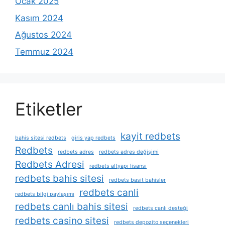
Ocak 2025
Kasım 2024
Ağustos 2024
Temmuz 2024
Etiketler
kayit redbets
bahis sitesi redbets
giris yap redbets
Redbets
redbets adres
redbets adres değişimi
Redbets Adresi
redbets altyapı lisansı
redbets bahis sitesi
redbets basit bahisler
redbets canli
redbets bilgi paylaşımı
redbets canlı bahis sitesi
redbets canlı desteği
redbets casino sitesi
redbets depozito seçenekleri