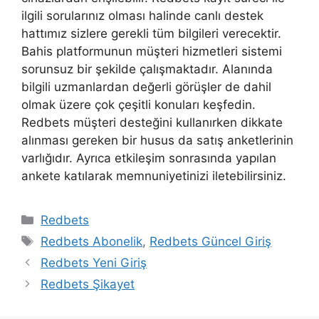
ilgili sorularınız olması halinde canlı destek
hattımız sizlere gerekli tüm bilgileri verecektir.
Bahis platformunun müşteri hizmetleri sistemi
sorunsuz bir şekilde çalışmaktadır. Alanında
bilgili uzmanlardan değerli görüşler de dahil
olmak üzere çok çeşitli konuları keşfedin.
Redbets müşteri desteğini kullanırken dikkate
alınması gereken bir husus da satış anketlerinin
varlığıdır. Ayrıca etkileşim sonrasında yapılan
ankete katılarak memnuniyetinizi iletebilirsiniz.
Kategoriler
Redbets
Etiketler
Redbets Abonelik
,
Redbets Güncel Giriş
Redbets Yeni Giriş
Redbets Şikayet