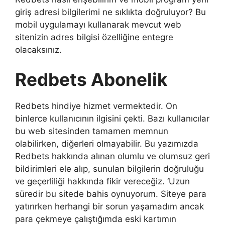
giriş adresi bilgilerimi ne sıklıkta doğruluyor? Bu
mobil uygulamayı kullanarak mevcut web
sitenizin adres bilgisi özelliğine entegre
olacaksınız.
Redbets Abonelik
Redbets hindiye hizmet vermektedir. On
binlerce kullanıcının ilgisini çekti. Bazı kullanıcılar
bu web sitesinden tamamen memnun
olabilirken, diğerleri olmayabilir. Bu yazımızda
Redbets hakkında alınan olumlu ve olumsuz geri
bildirimleri ele alıp, sunulan bilgilerin doğruluğu
ve geçerliliği hakkında fikir vereceğiz. ‘Uzun
süredir bu sitede bahis oynuyorum. Siteye para
yatırırken herhangi bir sorun yaşamadım ancak
para çekmeye çalıştığımda eski kartımın