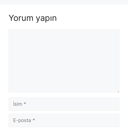
Yorum yapın
Yorum
İsim
E-
posta