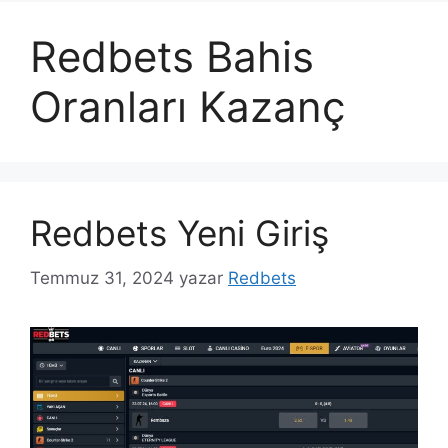
Redbets Bahis
Oranları Kazanç
Redbets Yeni Giriş
Temmuz 31, 2024
yazar
Redbets