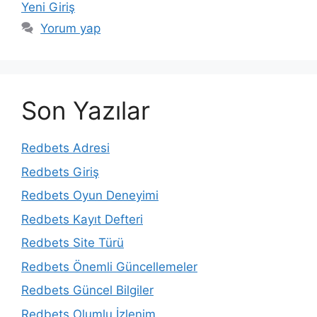
Yeni Giriş
Yorum yap
Son Yazılar
Redbets Adresi
Redbets Giriş
Redbets Oyun Deneyimi
Redbets Kayıt Defteri
Redbets Site Türü
Redbets Önemli Güncellemeler
Redbets Güncel Bilgiler
Redbets Olumlu İzlenim