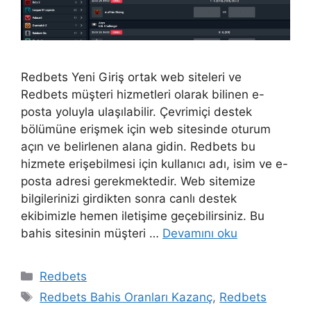
Redbets Yeni Giriş ortak web siteleri ve
Redbets müşteri hizmetleri olarak bilinen e-
posta yoluyla ulaşılabilir. Çevrimiçi destek
bölümüne erişmek için web sitesinde oturum
açın ve belirlenen alana gidin. Redbets bu
hizmete erişebilmesi için kullanıcı adı, isim ve e-
posta adresi gerekmektedir. Web sitemize
bilgilerinizi girdikten sonra canlı destek
ekibimizle hemen iletişime geçebilirsiniz. Bu
bahis sitesinin müşteri …
Devamını oku
Kategoriler
Redbets
Etiketler
Redbets Bahis Oranları Kazanç
,
Redbets