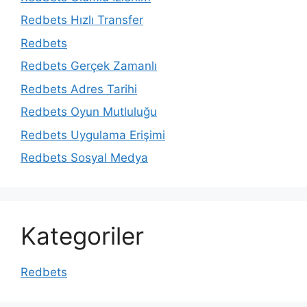
Redbets Hızlı Transfer
Redbets
Redbets Gerçek Zamanlı
Redbets Adres Tarihi
Redbets Oyun Mutluluğu
Redbets Uygulama Erişimi
Redbets Sosyal Medya
Kategoriler
Redbets