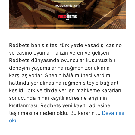
Redbets bahis sitesi türkiye’de yasadışı casino
ve casino oyunlarına izin veren ve gelişen
Redbets dünyasında oyuncular kusursuz bir
deneyim yaşamalarına rağmen zorluklarla
karşılaşıyorlar. Sitenin hâlâ mülteci yardım
hattında yer almasına rağmen siteyle bağlantı
kesildi. btk ve tib’de verilen mahkeme kararları
sonucunda nihai kayıtlı adresine erişimin
kısıtlanması, Redbets yeni kayıtlı adresine
taşınmasına neden oldu. Bu kararın …
Devamını
oku