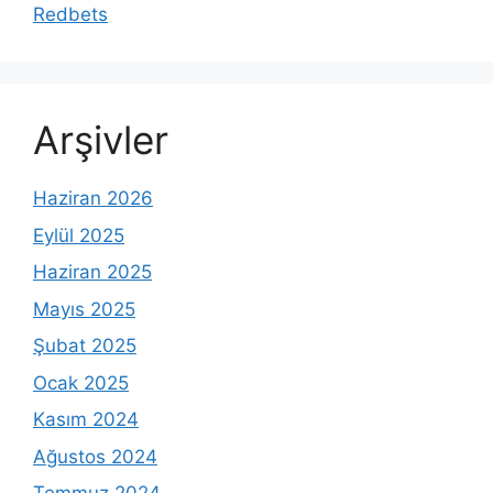
Redbets
Arşivler
Haziran 2026
Eylül 2025
Haziran 2025
Mayıs 2025
Şubat 2025
Ocak 2025
Kasım 2024
Ağustos 2024