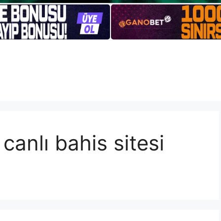
canlı bahis sitesi