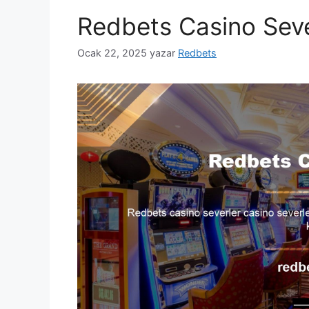
Redbets Casino Seve
Ocak 22, 2025
yazar
Redbets