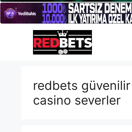
İçeriğe
atla
redbets güvenilir 
casino severler