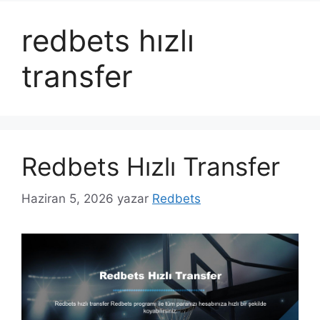
redbets hızlı
transfer
Redbets Hızlı Transfer
Haziran 5, 2026
yazar
Redbets