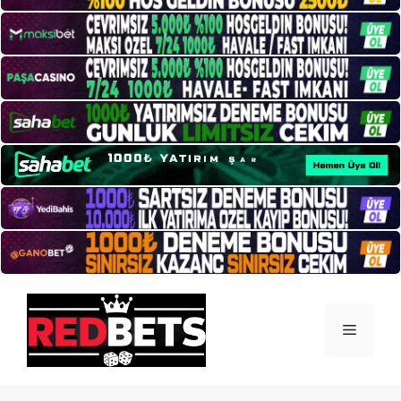
İçeriğe
atla
Menü