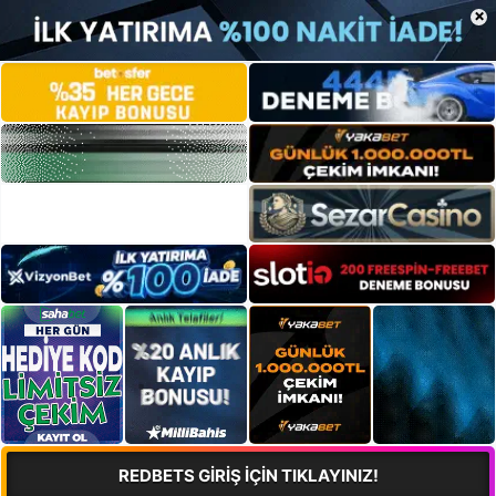
×
REDBETS GİRİŞ İÇİN TIKLAYINIZ!