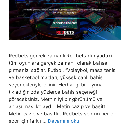
Redbets gerçek zamanlı Redbets dünyadaki
tüm oyunlara gerçek zamanlı olarak bahse
girmenizi sağlar. Futbol, “Voleybol, masa tenisi
ve basketbol maçları, yüksek canlı bahis
seçenekleriyle bilinir. Herhangi bir oyuna
tıkladığınızda yüzlerce bahis seçeneği
göreceksiniz. Metnin iyi bir görünümü ve
anlaşılması kolaydır. Metin cazip ve basittir.
Metin cazip ve basittir. Redbets sporun her bir
spor için farklı …
Devamını oku