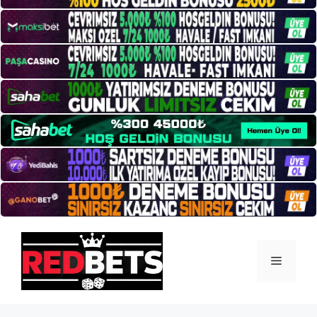
İçeriğe
atla
Menü