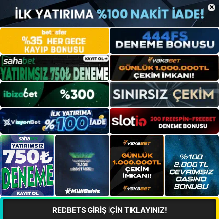
×
REDBETS GİRİŞ İÇİN TIKLAYINIZ!