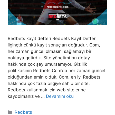
Redbets kayıt defteri Redbets Kayıt Defteri
ilginçtir çünkü kayıt sonuçları doğrudur. Com,
her zaman güncel olmasını sağlamayı bir
noktaya getirdik. Site yönetimi bu detay
hakkında çok şey umursamıyor. Gizlilik
politikasının Redbets.Com’da her zaman güncel
olduğundan emin olduk. Com, en iyi Redbets
hakkında çok fazla bilgiye sahip bir site.
Redbets kullanmak için web sitelerine
kaydolmanız ve …
Devamını oku
Kategoriler
Redbets