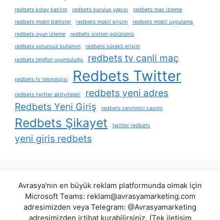
redbets kolay katılım
redbets kuruluş yapısı
redbets maç izleme
redbets mobil bahisler
redbets mobil erişim
redbets mobil uygulama
redbets oyun i̇zleme
redbets sistem görünümü
redbets sorunsuz kullanım
redbets sürekli erişim
redbets tv canli maç
redbets telefon uyumluluğu
Redbets Twitter
redbets tv teknolojisi
redbets yeni adres
redbets twitter aktiviteleri
Redbets Yeni Giriş
redbets çevrimiçi casino
Redbets Şikayet
twitter redbets
yeni giris redbets
Avrasya'nın en büyük reklam platformunda olmak için
Microsoft Teams:
reklam@avrasyamarketing.com
adresimizden veya Telegram: @Avrasyamarketing
adresimizden irtibat kurabilirsiniz. (Tek iletişim