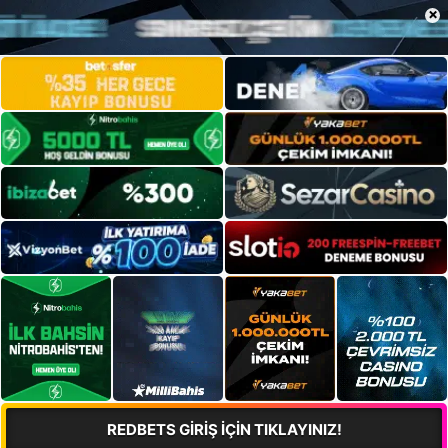
×
REDBETS GİRİŞ İÇİN TIKLAYINIZ!