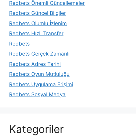
Redbets Önemli Güncellemeler
Redbets Güncel Bilgiler
Redbets Olumlu İzlenim
Redbets Hızlı Transfer
Redbets
Redbets Gerçek Zamanlı
Redbets Adres Tarihi
Redbets Oyun Mutluluğu
Redbets Uygulama Erişimi
Redbets Sosyal Medya
Kategoriler