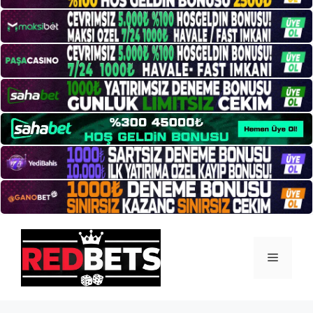
İçeriğe
atla
Menü