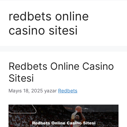
redbets online
casino sitesi
Redbets Online Casino
Sitesi
Mayıs 18, 2025
yazar
Redbets