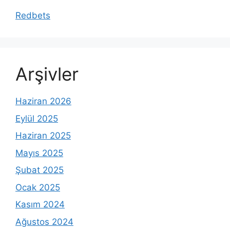
Redbets
Arşivler
Haziran 2026
Eylül 2025
Haziran 2025
Mayıs 2025
Şubat 2025
Ocak 2025
Kasım 2024
Ağustos 2024