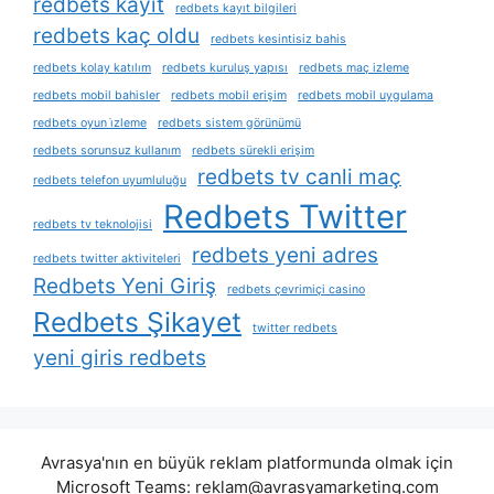
redbets kayit
redbets kayıt bilgileri
redbets kaç oldu
redbets kesintisiz bahis
redbets kolay katılım
redbets kuruluş yapısı
redbets maç izleme
redbets mobil bahisler
redbets mobil erişim
redbets mobil uygulama
redbets oyun i̇zleme
redbets sistem görünümü
redbets sorunsuz kullanım
redbets sürekli erişim
redbets tv canli maç
redbets telefon uyumluluğu
Redbets Twitter
redbets tv teknolojisi
redbets yeni adres
redbets twitter aktiviteleri
Redbets Yeni Giriş
redbets çevrimiçi casino
Redbets Şikayet
twitter redbets
yeni giris redbets
Avrasya'nın en büyük reklam platformunda olmak için
Microsoft Teams:
reklam@avrasyamarketing.com