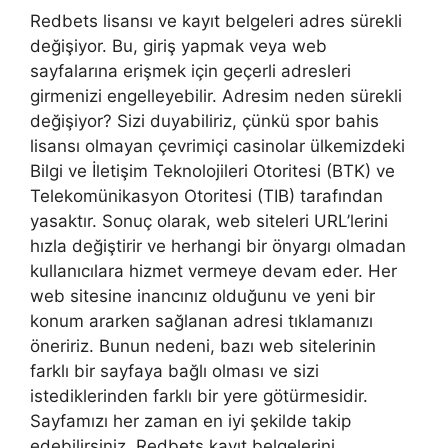
Redbets lisansı ve kayıt belgeleri adres sürekli
değişiyor. Bu, giriş yapmak veya web
sayfalarına erişmek için geçerli adresleri
girmenizi engelleyebilir. Adresim neden sürekli
değişiyor? Sizi duyabiliriz, çünkü spor bahis
lisansı olmayan çevrimiçi casinolar ülkemizdeki
Bilgi ve İletişim Teknolojileri Otoritesi (BTK) ve
Telekomünikasyon Otoritesi (TIB) tarafından
yasaktır. Sonuç olarak, web siteleri URL’lerini
hızla değiştirir ve herhangi bir önyargı olmadan
kullanıcılara hizmet vermeye devam eder. Her
web sitesine inancınız olduğunu ve yeni bir
konum ararken sağlanan adresi tıklamanızı
öneririz. Bunun nedeni, bazı web sitelerinin
farklı bir sayfaya bağlı olması ve sizi
istediklerinden farklı bir yere götürmesidir.
Sayfamızı her zaman en iyi şekilde takip
edebilirsiniz. Redbets kayıt belgelerini