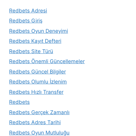
Redbets Adresi
Redbets Giriş
Redbets Oyun Deneyimi
Redbets Kayıt Defteri
Redbets Site Türü
Redbets Önemli Güncellemeler
Redbets Güncel Bilgiler
Redbets Olumlu İzlenim
Redbets Hızlı Transfer
Redbets
Redbets Gerçek Zamanlı
Redbets Adres Tarihi
Redbets Oyun Mutluluğu