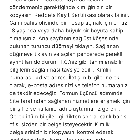
göndermeniz gerektiğinde kimliğinizin bir
kopyasını Redbets Kayıt Sertifikası olarak bilinir.
Canlı bahis ofisinde bir hesap açmak için en az
18 yaşında veya daha büyük bir boyuta sahip
olmalısınız. Ana sayfanın sağ üst köşesinde
bulunan turuncu düğmeyi tıklayın. Sağlanan
düğmeye tıklayın ve açılan pencerede gerekli
ayrıntıları doldurun. T.C.’niz gibi tanımlanabilir
bilgilerin sağlanması tavsiye edilir. Kimlik
numarası, ad ve adres. İletişim bilgilerine ek
olarak, e-posta adresinizi ve telefon numaranızı
da takdir edeceğiz. Formun üçüncü adımında
Site tarafından sağlanan hizmetlere erişmek için
bir şifre ve kullanıcı adı oluşturmanız gerekir.
Gerekli tüm bilgileri girdikten sonra, canlı bahis
ofisi sizden bir belge isteyecektir. Kimlik
belgelerinizin bir kopyasını kontrol ederek