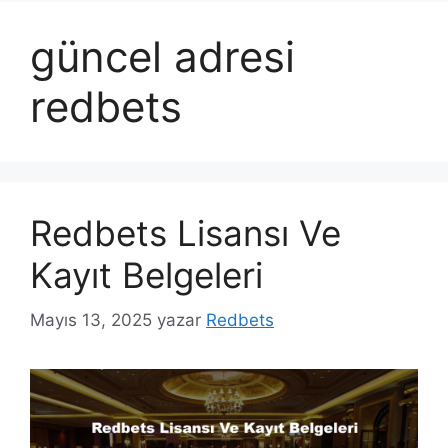
güncel adresi
redbets
Redbets Lisansı Ve
Kayıt Belgeleri
Mayıs 13, 2025
yazar
Redbets