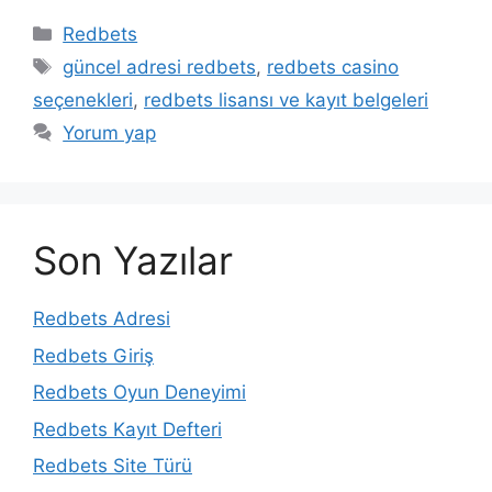
Kategoriler
Redbets
Etiketler
güncel adresi redbets
,
redbets casino
seçenekleri
,
redbets lisansı ve kayıt belgeleri
Yorum yap
Son Yazılar
Redbets Adresi
Redbets Giriş
Redbets Oyun Deneyimi
Redbets Kayıt Defteri
Redbets Site Türü