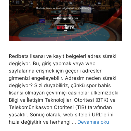
Redbets lisansı ve kayıt belgeleri adres sürekli
değişiyor. Bu, giriş yapmak veya web
sayfalarına erişmek için geçerli adresleri
girmenizi engelleyebilir. Adresim neden sürekli
değişiyor? Sizi duyabiliriz, çünkü spor bahis
lisansı olmayan çevrimiçi casinolar ülkemizdeki
Bilgi ve İletişim Teknolojileri Otoritesi (BTK) ve
Telekomünikasyon Otoritesi (TIB) tarafından
yasaktır. Sonuç olarak, web siteleri URL’lerini
hızla değiştirir ve herhangi …
Devamını oku