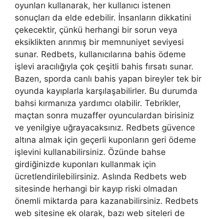
oyunları kullanarak, her kullanıcı istenen
sonuçları da elde edebilir. İnsanların dikkatini
çekecektir, çünkü herhangi bir sorun veya
eksiklikten arınmış bir memnuniyet seviyesi
sunar. Redbets, kullanıcılarına bahis ödeme
işlevi aracılığıyla çok çeşitli bahis fırsatı sunar.
Bazen, sporda canlı bahis yapan bireyler tek bir
oyunda kayıplarla karşılaşabilirler. Bu durumda
bahsi kırmanıza yardımcı olabilir. Tebrikler,
maçtan sonra muzaffer oyunculardan birisiniz
ve yenilgiye uğrayacaksınız. Redbets güvence
altına almak için geçerli kuponların geri ödeme
işlevini kullanabilirsiniz. Özünde bahse
girdiğinizde kuponları kullanmak için
ücretlendirilebilirsiniz. Aslında Redbets web
sitesinde herhangi bir kayıp riski olmadan
önemli miktarda para kazanabilirsiniz. Redbets
web sitesine ek olarak, bazı web siteleri de