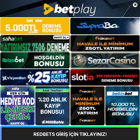
×
REDBETS GİRİŞ İÇİN TIKLAYINIZ!