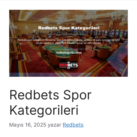
Redbets Spor
Kategorileri
Mayıs 16, 2025
yazar
Redbets