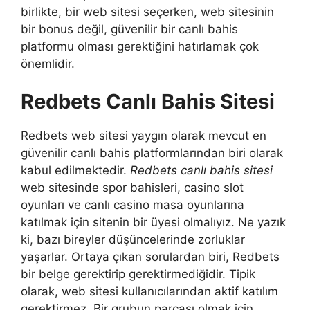
birlikte, bir web sitesi seçerken, web sitesinin
bir bonus değil, güvenilir bir canlı bahis
platformu olması gerektiğini hatırlamak çok
önemlidir.
Redbets Canlı Bahis Sitesi
Redbets web sitesi yaygın olarak mevcut en
güvenilir canlı bahis platformlarından biri olarak
kabul edilmektedir.
Redbets canlı bahis sitesi
web sitesinde spor bahisleri, casino slot
oyunları ve canlı casino masa oyunlarına
katılmak için sitenin bir üyesi olmalıyız. Ne yazık
ki, bazı bireyler düşüncelerinde zorluklar
yaşarlar. Ortaya çıkan sorulardan biri, Redbets
bir belge gerektirip gerektirmediğidir. Tipik
olarak, web sitesi kullanıcılarından aktif katılım
gerektirmez. Bir grubun parçası olmak için,