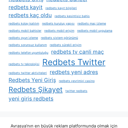
redbets kayit
redbets kayıt bilgileri
redbets kaç oldu
redbets kesintisiz bahis
redbets kolay katılım
redbets kuruluş yapısı
redbets maç izleme
redbets mobil bahisler
redbets mobil erişim
redbets mobil uygulama
redbets oyun i̇zleme
redbets sistem görünümü
redbets sorunsuz kullanım
redbets sürekli erişim
redbets tv canli maç
redbets telefon uyumluluğu
Redbets Twitter
redbets tv teknolojisi
redbets yeni adres
redbets twitter aktiviteleri
Redbets Yeni Giriş
redbets çevrimiçi casino
Redbets Şikayet
twitter redbets
yeni giris redbets
Avrasya'nın en büyük reklam platformunda olmak için