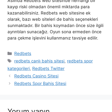
Aslında Redbets web sitesinde herhangi bir
kayıp riski olmadan önemli miktarda para
kazanabilirsiniz. Redbets web sitesine ek
olarak, bazı web siteleri de bahis seçenekleri
sunmaktadır. Bir bahis koymadan önce size ilgili
ayrıntıları sunacağız. Oyun sona ermeden önce
para çekme işlevini kullanmanız tavsiye edilir.
Kategoriler
Redbets
Etiketler
redbets canlı bahis sitesi
,
redbets spor
kategorileri
,
Redbets Twitter
Redbets Casino Sitesi
Redbets Spor Bahis Sitesi
Yorum yapın