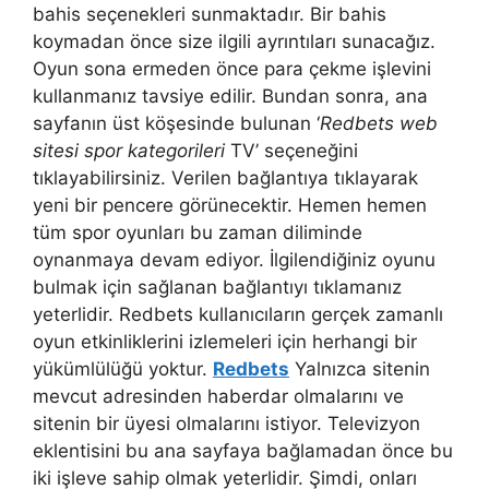
bahis seçenekleri sunmaktadır. Bir bahis
koymadan önce size ilgili ayrıntıları sunacağız.
Oyun sona ermeden önce para çekme işlevini
kullanmanız tavsiye edilir. Bundan sonra, ana
sayfanın üst köşesinde bulunan ‘
Redbets web
sitesi spor kategorileri
TV’ seçeneğini
tıklayabilirsiniz. Verilen bağlantıya tıklayarak
yeni bir pencere görünecektir. Hemen hemen
tüm spor oyunları bu zaman diliminde
oynanmaya devam ediyor. İlgilendiğiniz oyunu
bulmak için sağlanan bağlantıyı tıklamanız
yeterlidir. Redbets kullanıcıların gerçek zamanlı
oyun etkinliklerini izlemeleri için herhangi bir
yükümlülüğü yoktur.
Redbets
Yalnızca sitenin
mevcut adresinden haberdar olmalarını ve
sitenin bir üyesi olmalarını istiyor. Televizyon
eklentisini bu ana sayfaya bağlamadan önce bu
iki işleve sahip olmak yeterlidir. Şimdi, onları