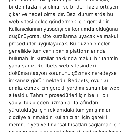
birden fazla kişi olmalı ve birden fazla örtüşen
çıkar ve hedef olmalıdır. Bazı durumlarda bu
web sitesi belge göndermek için gereklidir.
Kullanıcılarının yasadışı bir konumda olduğunu
düşünüyorsa, site kurallarına uyacak ve makul
prosedürler uygulayacak. Bu düzenlemeler
genellikle tüm canlı bahis platformlarında
bulunabilir. Kurallar hakkında makul bir tahmin
yaparsanız, Redbets web sitesindeki
dokümantasyon sorununu çözmek neredeyse
imkansız görünmektedir. Redbets, oyunları
analiz etmek için gerekli yardımı sunan bir web
sitesidir. Tahmin prosedürleri için belirli bir
yapıyı takip eden uzmanlar tarafından
yürütüldüğü için reklamdaki tüm yarışmalar
ciddiye alınmalıdır. Kullanıcıları için gerekli
memnuniyeti ve finansal fırsatları sağlamak için