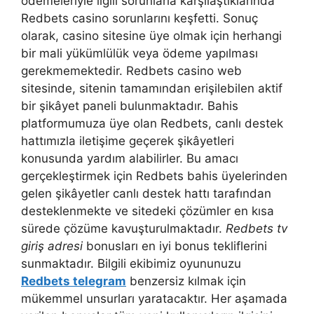
ödemeleriyle ilgili sorunlarla karşılaştıklarında
Redbets casino sorunlarını keşfetti. Sonuç
olarak, casino sitesine üye olmak için herhangi
bir mali yükümlülük veya ödeme yapılması
gerekmemektedir. Redbets casino web
sitesinde, sitenin tamamından erişilebilen aktif
bir şikâyet paneli bulunmaktadır. Bahis
platformumuza üye olan Redbets, canlı destek
hattımızla iletişime geçerek şikâyetleri
konusunda yardım alabilirler. Bu amacı
gerçekleştirmek için Redbets bahis üyelerinden
gelen şikâyetler canlı destek hattı tarafından
desteklenmekte ve sitedeki çözümler en kısa
sürede çözüme kavuşturulmaktadır.
Redbets tv
giriş adresi
bonusları en iyi bonus tekliflerini
sunmaktadır. Bilgili ekibimiz oyununuzu
Redbets telegram
benzersiz kılmak için
mükemmel unsurları yaratacaktır. Her aşamada