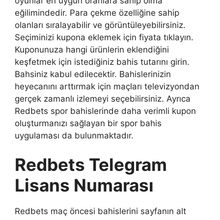
oyunlar en uygun oranlara sahip olma
eğilimindedir. Para çekme özelliğine sahip
olanları sıralayabilir ve görüntüleyebilirsiniz.
Seçiminizi kupona eklemek için fiyata tıklayın.
Kuponunuza hangi ürünlerin eklendiğini
keşfetmek için istediğiniz bahis tutarını girin.
Bahsiniz kabul edilecektir. Bahislerinizin
heyecanını arttırmak için maçları televizyondan
gerçek zamanlı izlemeyi seçebilirsiniz. Ayrıca
Redbets spor bahislerinde daha verimli kupon
oluşturmanızı sağlayan bir spor bahis
uygulaması da bulunmaktadır.
Redbets Telegram
Lisans Numarası
Redbets maç öncesi bahislerini sayfanın alt