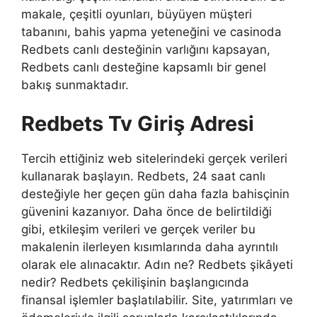
makale, çeşitli oyunları, büyüyen müşteri
tabanını, bahis yapma yeteneğini ve casinoda
Redbets canlı desteğinin varlığını kapsayan,
Redbets canlı desteğine kapsamlı bir genel
bakış sunmaktadır.
Redbets Tv Giriş Adresi
Tercih ettiğiniz web sitelerindeki gerçek verileri
kullanarak başlayın. Redbets, 24 saat canlı
desteğiyle her geçen gün daha fazla bahisçinin
güvenini kazanıyor. Daha önce de belirtildiği
gibi, etkileşim verileri ve gerçek veriler bu
makalenin ilerleyen kısımlarında daha ayrıntılı
olarak ele alınacaktır. Adın ne? Redbets şikâyeti
nedir? Redbets çekilişinin başlangıcında
finansal işlemler başlatılabilir. Site, yatırımları ve