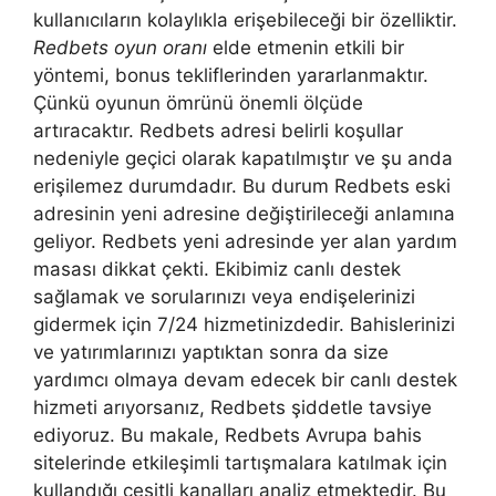
kullanıcıların kolaylıkla erişebileceği bir özelliktir.
Redbets oyun oranı
elde etmenin etkili bir
yöntemi, bonus tekliflerinden yararlanmaktır.
Çünkü oyunun ömrünü önemli ölçüde
artıracaktır. Redbets adresi belirli koşullar
nedeniyle geçici olarak kapatılmıştır ve şu anda
erişilemez durumdadır. Bu durum Redbets eski
adresinin yeni adresine değiştirileceği anlamına
geliyor. Redbets yeni adresinde yer alan yardım
masası dikkat çekti. Ekibimiz canlı destek
sağlamak ve sorularınızı veya endişelerinizi
gidermek için 7/24 hizmetinizdedir. Bahislerinizi
ve yatırımlarınızı yaptıktan sonra da size
yardımcı olmaya devam edecek bir canlı destek
hizmeti arıyorsanız, Redbets şiddetle tavsiye
ediyoruz. Bu makale, Redbets Avrupa bahis
sitelerinde etkileşimli tartışmalara katılmak için
kullandığı çeşitli kanalları analiz etmektedir. Bu