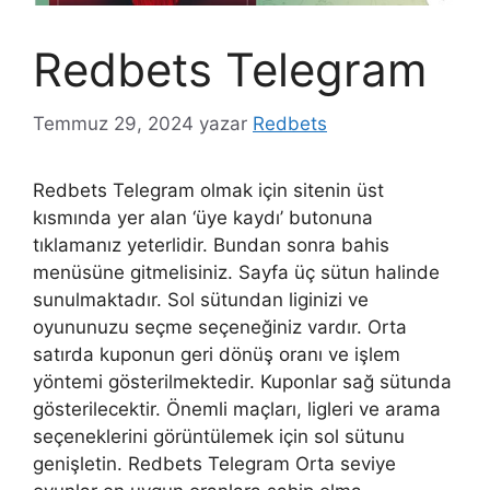
Redbets Telegram
Temmuz 29, 2024
yazar
Redbets
Redbets Telegram olmak için sitenin üst
kısmında yer alan ‘üye kaydı’ butonuna
tıklamanız yeterlidir. Bundan sonra bahis
menüsüne gitmelisiniz. Sayfa üç sütun halinde
sunulmaktadır. Sol sütundan liginizi ve
oyununuzu seçme seçeneğiniz vardır. Orta
satırda kuponun geri dönüş oranı ve işlem
yöntemi gösterilmektedir. Kuponlar sağ sütunda
gösterilecektir. Önemli maçları, ligleri ve arama
seçeneklerini görüntülemek için sol sütunu
genişletin. Redbets Telegram Orta seviye