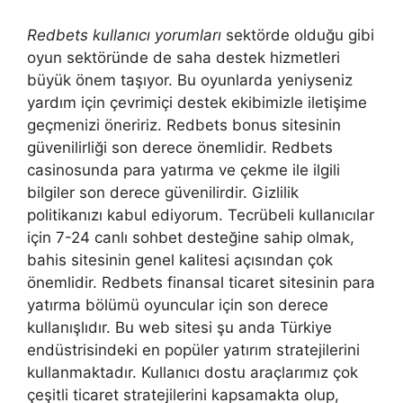
Redbets kullanıcı yorumları
sektörde olduğu gibi
oyun sektöründe de saha destek hizmetleri
büyük önem taşıyor. Bu oyunlarda yeniyseniz
yardım için çevrimiçi destek ekibimizle iletişime
geçmenizi öneririz. Redbets bonus sitesinin
güvenilirliği son derece önemlidir. Redbets
casinosunda para yatırma ve çekme ile ilgili
bilgiler son derece güvenilirdir. Gizlilik
politikanızı kabul ediyorum. Tecrübeli kullanıcılar
için 7-24 canlı sohbet desteğine sahip olmak,
bahis sitesinin genel kalitesi açısından çok
önemlidir. Redbets finansal ticaret sitesinin para
yatırma bölümü oyuncular için son derece
kullanışlıdır. Bu web sitesi şu anda Türkiye
endüstrisindeki en popüler yatırım stratejilerini
kullanmaktadır. Kullanıcı dostu araçlarımız çok
çeşitli ticaret stratejilerini kapsamakta olup,