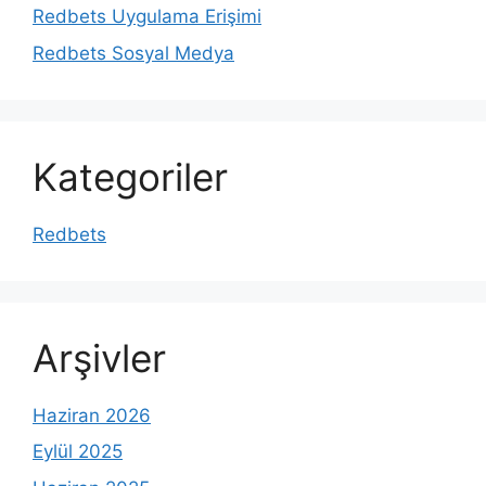
Redbets Uygulama Erişimi
Redbets Sosyal Medya
Kategoriler
Redbets
Arşivler
Haziran 2026
Eylül 2025