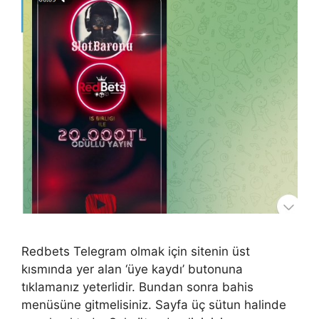
Redbets Telegram olmak için sitenin üst
kısmında yer alan ‘üye kaydı’ butonuna
tıklamanız yeterlidir. Bundan sonra bahis
menüsüne gitmelisiniz. Sayfa üç sütun halinde