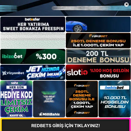
×
REDBETS GİRİŞ İÇİN TIKLAYINIZ!