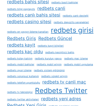
redbets bahis sitesi
redbets basit bahisler
redbets canli
redbets bilgi paylaşımı
redbets canlı bahis sitesi
redbets canlı desteği
redbets casino sitesi
redbets depozito seçenekleri
redbets girisi
redbets en yaygın ödeme kanalları
Redbets Giriş
Redbets Güncel
redbets kayit
redbets kayıt bilgileri
redbets kaç oldu
redbets kesintisiz bahis
redbets kolay katılım
redbets kuruluş yapısı
redbets maç izleme
redbets mobil bahisler
redbets mobil erişim
redbets mobil uygulama
redbets oyun i̇zleme
redbets sistem görünümü
redbets sorunsuz kullanım
redbets sürekli erişim
redbets tv canli maç
redbets telefon uyumluluğu
Redbets Twitter
redbets tv teknolojisi
redbets yeni adres
redbets twitter aktiviteleri
Redbets Yeni Giriş